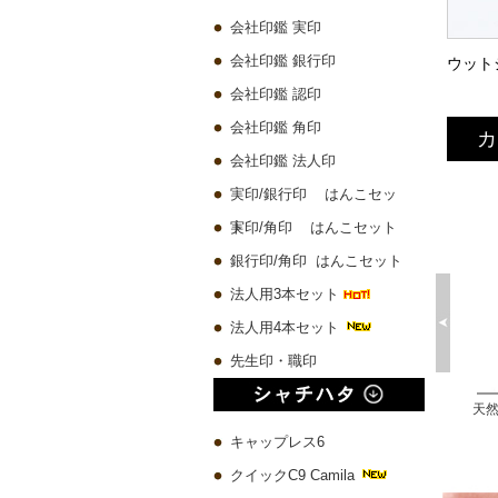
会社印鑑 実印
会社印鑑 銀行印
会社印鑑 認印
会社印鑑 角印
カ
会社印鑑 法人印
実印/銀行印 はんこセッ
ト
実印/角印 はんこセット
銀行印/角印 はんこセット
法人用3本セット
法人用4本セット
先生印・職印
プレミアムウッド黒 実印60x16.5mm/銀行印60x13.5mm/認印60x10.5mm 3本セット
琥珀樹脂印鑑 ケース付き【一日10本限定】
チタン 実印60x16.5mm/銀行印60x13.5mm/認印60x10.5mm 3本セット
10,580 円
4,500 円
19,780 円
キャップレス6
クイックC9 Camila