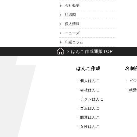
会社概要
組織図
個人情報
ニューズ
印鑑コラム
>
はんこ作成通販TOP
はんこ作成
名刺
・個人はんこ
・ビジ
・会社はんこ
・就活
・チタンはんこ
・ゴムはんこ
・開運はんこ
・女性はんこ