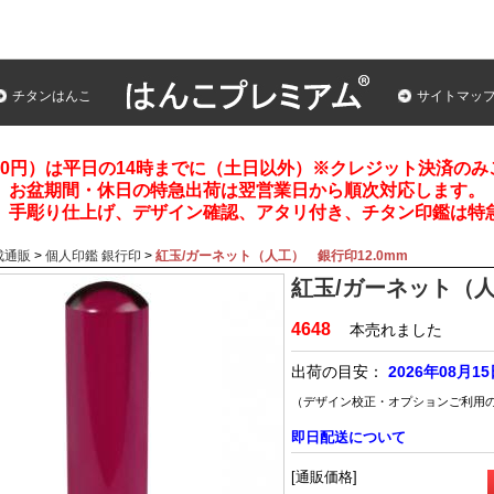
チタンはんこ
サイトマッ
00円）は平日の14時までに（土日以外）※クレジット決済の
お盆期間・休日の特急出荷は翌営業日から順次対応します。
、手彫り仕上げ、デザイン確認、アタリ付き、チタン印鑑は特
成通販
>
個人印鑑 銀行印
>
紅玉/ガーネット（人工） 銀行印12.0mm
紅玉/ガーネット（人
4648
本売れました
出荷の目安：
2026年08月1
（デザイン校正・オプションご利用
即日配送について
[通販価格]