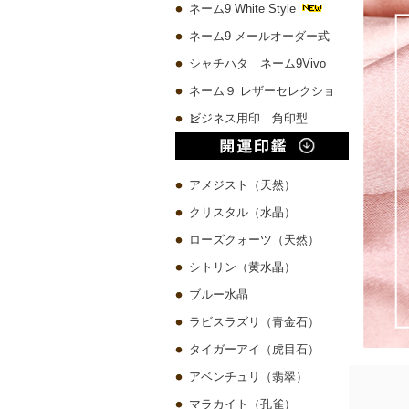
ネーム9 White Style
ネーム9 メールオーダー式
シャチハタ ネーム9Vivo
ネーム９ レザーセレクショ
ン
ビジネス用印 角印型
アメジスト（天然）
クリスタル（水晶）
ローズクォーツ（天然）
シトリン（黄水晶）
ブルー水晶
ラビスラズリ（青金石）
タイガーアイ（虎目石）
アベンチュリ（翡翠）
マラカイト（孔雀）