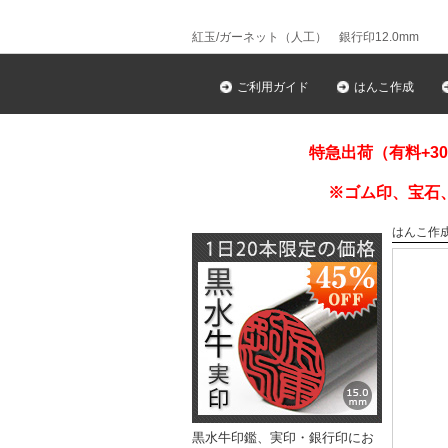
紅玉/ガーネット（人工） 銀行印12.0mm
ご利用ガイド
はんこ作成
特急出荷（有料+3
※ゴム印、宝石
はんこ作
黒水牛印鑑、実印・銀行印にお