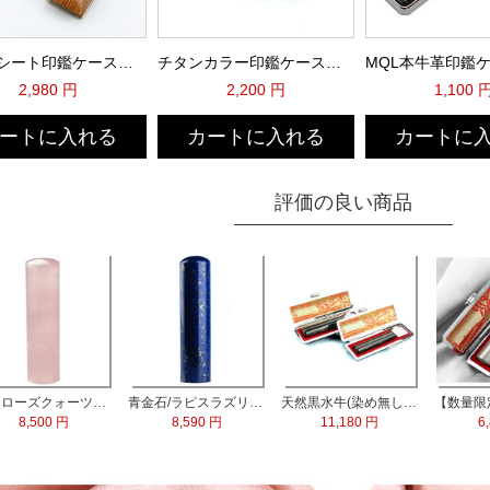
ウットシート印鑑ケース（VCC-7123）
チタンカラー印鑑ケース（シルバー）
2,980 円
2,200 円
1,100 
ートに入れる
カートに入れる
カートに
評価の良い商品
天然ローズクォーツ水晶 実印13.5mm
青金石/ラピスラズリ 実印60x15.0mm
天然黒水牛(染め無し) 実印60x16.5mm/銀行印60x13.5mm 2本セット
8,500 円
8,590 円
11,180 円
6