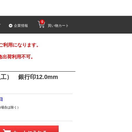
0
プ
企業情報
買い物カート
みご利用になります。
急出荷利用不可。
工） 銀行印12.0mm
5日
の場合は除く）