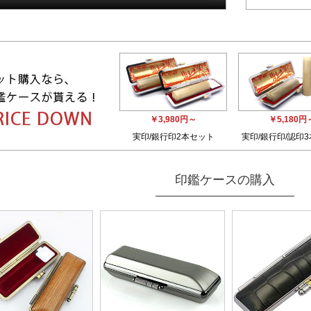
￥3,980円～
￥5,180円
実印/銀行印2本セット
実印/銀行印/認印
印鑑ケースの購入