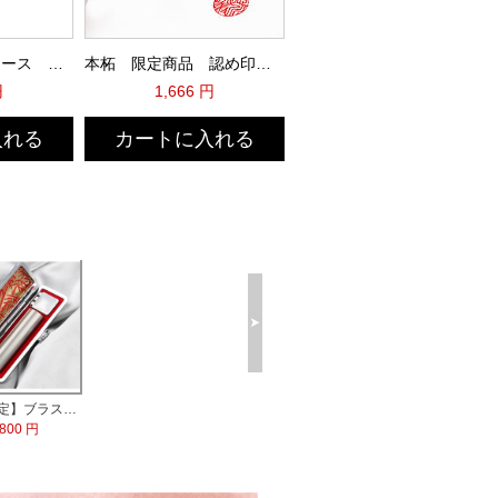
MQL本牛革印鑑ケース 黒（D10S）
本柘 限定商品 認め印激安
円
1,666 円
入れる
カートに入れる
【数量限定】ブラストチタン印鑑 印鑑ケース付
,800 円