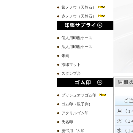
紫メノウ（天然石）
赤メノウ（天然石）
個人用印鑑ケース
法人用印鑑ケース
朱肉
捺印マット
スタンプ台
プッシュオフゴム印
ゴム印（親子判）
アクリルゴム印
氏名印
慶弔用ゴム印