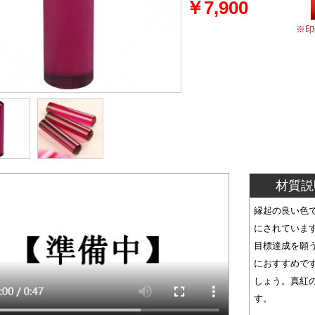
￥7,900
※印
材質説
縁起の良い色
にされていま
目標達成を願
におすすめで
しょう。真紅
す。