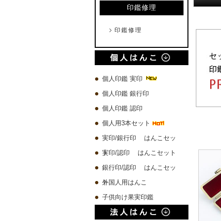
印鑑修理
印鑑修理
個人印鑑 実印
個人印鑑 銀行印
個人印鑑 認印
個人用3本セット
実印/銀行印 はんこセッ
ト
実印/認印 はんこセット
銀行印/認印 はんこセッ
ト
外国人用はんこ
子供向け果実印鑑