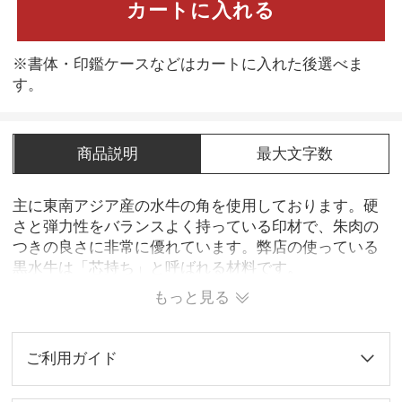
カートに入れる
※書体・印鑑ケースなどはカートに入れた後選べま
す。
商品説明
最大文字数
主に東南アジア産の水牛の角を使用しております。硬
さと弾力性をバランスよく持っている印材で、朱肉の
つきの良さに非常に優れています。弊店の使っている
黒水牛は「芯持ち」と呼ばれる材料です。
※染色作業により、印面が白い芯が残る場合があり、
もっと見る
不良品ではありません。 黒水牛は天然の素材ですか
ら、周りの環境にとても敏感です。なので、その保存
方法に注意しなければなりません。お手入れと保管方
ご利用ガイド
法：まれに歪んだり変形することがあるので、長時間
使用しない時は、低温で埃の少ない場所に保管しまし