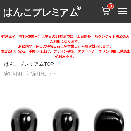
0
特急出荷（有料+300円）は平日の14時までに（土日以外）※クレジット決済のみ
ご利用になります。
お盆期間・休日の特急出荷は翌営業日から順次対応します。
※ゴム印、宝石、手彫り仕上げ、デザイン確認、アタリ付き、チタン印鑑は特急出
荷利用不可。
はんこプレミアムTOP
実印/銀行印/角印セット