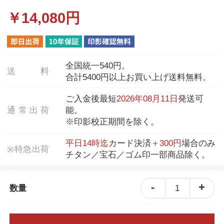
￥
14,080
円
全国統一540円。
送
料
合計5400円以上お買い上げ送料無料。
ご入金後最短
2026年08月11日
発送可
通
常
出
荷
能。
※印影校正期間を除く。
平日14時迄
カード決済
＋300円
場合のみ
特
急
出
荷
※
チタン／宝石／ゴム印一部商品除く。
-
+
1
数量