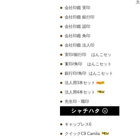
プレミアムウッド黒 実印60x16.5mm/銀行印60x13.5mm/認印60x10.5mm 3本セット
琥珀樹脂印鑑 ケース付き【一日10本限定】
チタン 実印60x16.5mm/銀行印60x13.5mm/認印60x10.5mm 3本セット
会社印鑑 実印
10,580 円
4,500 円
19,780 円
会社印鑑 銀行印
会社印鑑 認印
会社印鑑 角印
会社印鑑 法人印
実印/銀行印 はんこセッ
ト
実印/角印 はんこセット
銀行印/角印 はんこセット
法人用3本セット
法人用4本セット
先生印・職印
キャップレス6
クイックC9 Camila