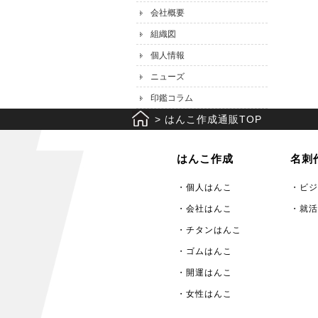
会社概要
組織図
個人情報
ニューズ
印鑑コラム
>
はんこ作成通販TOP
はんこ作成
名刺
・個人はんこ
・ビジ
・会社はんこ
・就活
・チタンはんこ
・ゴムはんこ
・開運はんこ
・女性はんこ