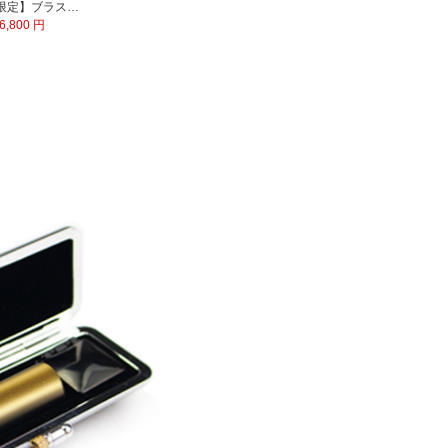
【数量限定】ブラストチタン印鑑 印鑑ケース付
6,800 円