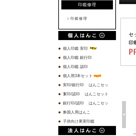
印鑑修理
印鑑修理
個人印鑑 実印
個人印鑑 銀行印
個人印鑑 認印
個人用3本セット
実印/銀行印 はんこセッ
ト
実印/認印 はんこセット
銀行印/認印 はんこセッ
ト
外国人用はんこ
子供向け果実印鑑