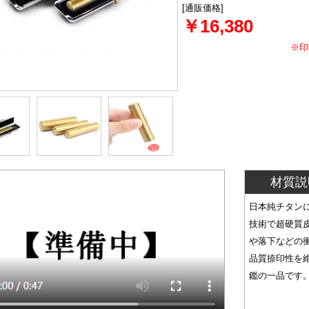
[通販価格]
￥16,380
※印
材質説
日本純チタンに
技術で超硬質
や落下などの
品質捺印性を
鑑の一品です