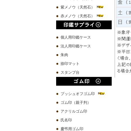
紫メノウ（天然石）
赤メノウ（天然石）
個人用印鑑ケース
法人用印鑑ケース
朱肉
捺印マット
スタンプ台
プッシュオフゴム印
ゴム印（親子判）
アクリルゴム印
氏名印
慶弔用ゴム印