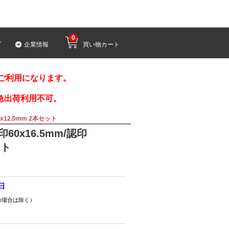
0
プ
企業情報
買い物カート
みご利用になります。
急出荷利用不可。
x12.0mm 2本セット
0x16.5mm/認印
ット
2日
の場合は除く）