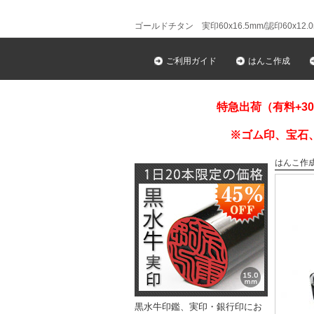
ゴールドチタン 実印60x16.5mm/認印60x12.
ご利用ガイド
はんこ作成
特急出荷（有料+3
※ゴム印、宝石
はんこ作
黒水牛印鑑、実印・銀行印にお