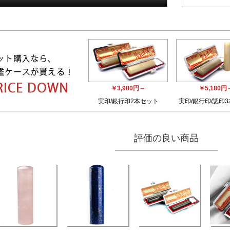
￥3,980円～
￥5,180円
実印/銀行印2本セット
実印/銀行印/認印
評価の良い商品