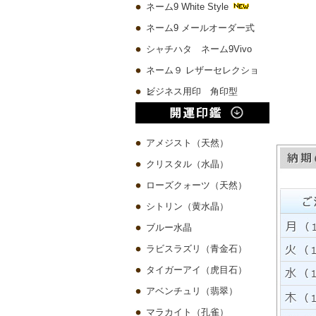
ネーム9 White Style
ネーム9 メールオーダー式
シャチハタ ネーム9Vivo
ネーム９ レザーセレクショ
ン
ビジネス用印 角印型
アメジスト（天然）
クリスタル（水晶）
ローズクォーツ（天然）
シトリン（黄水晶）
ブルー水晶
ラビスラズリ（青金石）
タイガーアイ（虎目石）
アベンチュリ（翡翠）
マラカイト（孔雀）