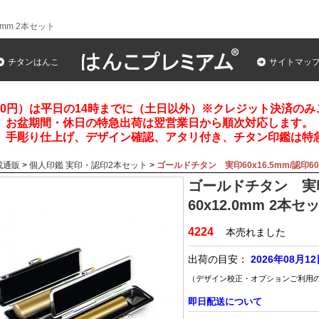
0mm 2本セット
チタンはんこ
サイトマッ
00円）は平日の14時までに（土日以外）※クレジット決済の
お盆期間・休日の特急出荷は翌営業日から順次対応します。
、手彫り仕上げ、デザイン確認、アタリ付き、チタン印鑑は特
成通販
>
個人印鑑 実印・認印2本セット
>
ゴールドチタン 実印60x16.5mm/認印60
ゴールドチタン 実印6
60x12.0mm 2本セ
4224
本売れました
出荷の目安：
2026年08月1
（デザイン校正・オプションご利用
即日配送について