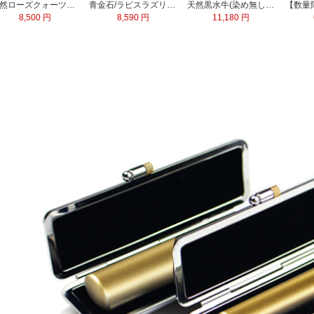
天然ローズクォーツ水晶 実印13.5mm
青金石/ラピスラズリ 実印60x15.0mm
天然黒水牛(染め無し) 実印60x16.5mm/銀行印60x13.5mm 2本セット
8,500 円
8,590 円
11,180 円