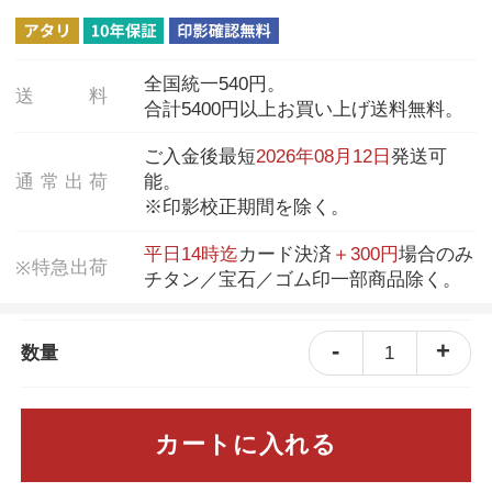
全国統一540円。
送
料
合計5400円以上お買い上げ送料無料。
ご入金後最短
2026年08月12日
発送可
通
常
出
荷
能。
※印影校正期間を除く。
平日14時迄
カード決済
＋300円
場合のみ
特
急
出
荷
※
チタン／宝石／ゴム印一部商品除く。
-
+
1
数量
カートに入れる