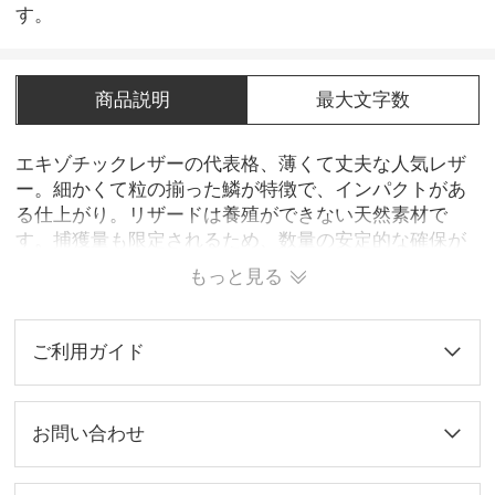
す。
商品説明
最大文字数
エキゾチックレザーの代表格、薄くて丈夫な人気レザ
ー。細かくて粒の揃った鱗が特徴で、インパクトがあ
る仕上がり。リザードは養殖ができない天然素材で
す。捕獲量も限定されるため、数量の安定的な確保が
難しく希少価値の高い素材です。 純チタン印鑑に高級
もっと見る
ブランドのバッグや財布などに使われている天然皮革
のリザード（トカゲ革）を国内有数の皮革職人の工房
で巻いて仕上げております。
ご利用ガイド
お問い合わせ