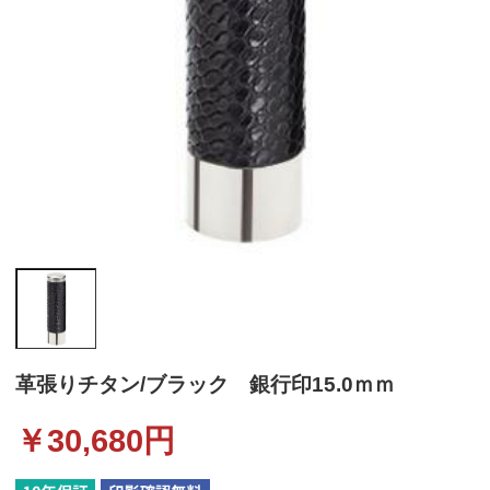
革張りチタン/ブラック 銀行印15.0ｍｍ
￥
30,680
円