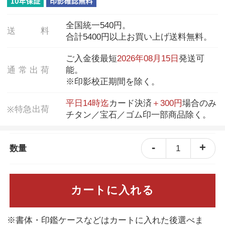
全国統一540円。
送
料
合計5400円以上お買い上げ送料無料。
ご入金後最短
2026年08月15日
発送可
通
常
出
荷
能。
※印影校正期間を除く。
平日14時迄
カード決済
＋300円
場合のみ
特
急
出
荷
※
チタン／宝石／ゴム印一部商品除く。
-
+
1
数量
カートに入れる
※書体・印鑑ケースなどはカートに入れた後選べま