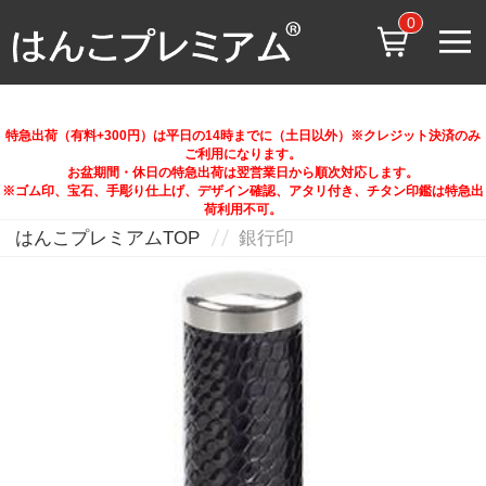
0
特急出荷（有料+300円）は平日の14時までに（土日以外）※クレジット決済のみ
ご利用になります。
お盆期間・休日の特急出荷は翌営業日から順次対応します。
※ゴム印、宝石、手彫り仕上げ、デザイン確認、アタリ付き、チタン印鑑は特急出
荷利用不可。
はんこプレミアムTOP
銀行印