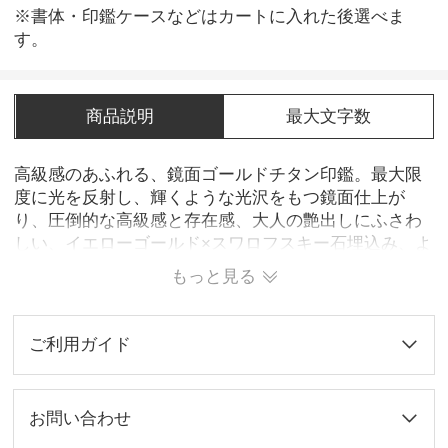
※書体・印鑑ケースなどはカートに入れた後選べま
す。
商品説明
最大文字数
高級感のあふれる、鏡面ゴールドチタン印鑑。最大限
度に光を反射し、輝くような光沢をもつ鏡面仕上が
り、圧倒的な高級感と存在感、大人の艶出しにふさわ
しい、イエローゴールド×スワロフスキー石埋込み、よ
り贅沢に自分だけのオリジナル印鑑を！純チタン製、
もっと見る
お肌にやさしぃ、金属アレルギーの心配がなく、安心
してお使い頂けます。
ご利用ガイド
お問い合わせ