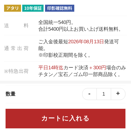
全国統一540円。
送
料
合計5400円以上お買い上げ送料無料。
ご入金後最短
2026年08月13日
発送可
通
常
出
荷
能。
※印影校正期間を除く。
平日14時迄
カード決済
＋300円
場合のみ
特
急
出
荷
※
チタン／宝石／ゴム印一部商品除く。
-
+
1
数量
カートに入れる