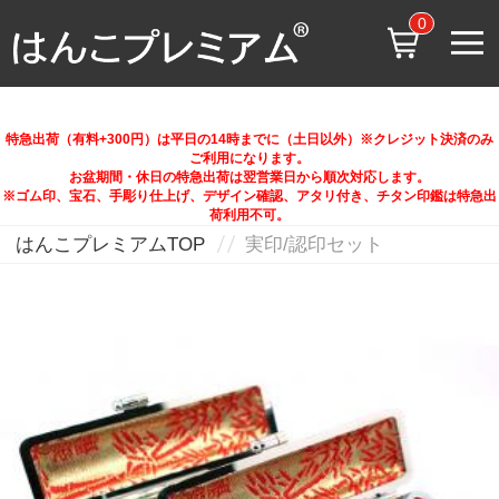
0
特急出荷（有料+300円）は平日の14時までに（土日以外）※クレジット決済のみ
ご利用になります。
お盆期間・休日の特急出荷は翌営業日から順次対応します。
※ゴム印、宝石、手彫り仕上げ、デザイン確認、アタリ付き、チタン印鑑は特急出
荷利用不可。
はんこプレミアムTOP
実印/認印セット