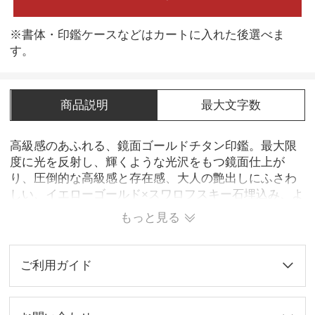
※書体・印鑑ケースなどはカートに入れた後選べま
す。
商品説明
最大文字数
高級感のあふれる、鏡面ゴールドチタン印鑑。最大限
度に光を反射し、輝くような光沢をもつ鏡面仕上が
り、圧倒的な高級感と存在感、大人の艶出しにふさわ
しい、イエローゴールド×スワロフスキー石埋込み、よ
り贅沢に自分だけのオリジナル印鑑を！純チタン製、
もっと見る
お肌にやさしぃ、金属アレルギーの心配がなく、安心
してお使い頂けます。
ご利用ガイド