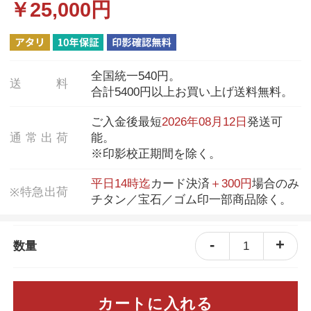
￥
25,000
円
全国統一540円。
送
料
合計5400円以上お買い上げ送料無料。
ご入金後最短
2026年08月12日
発送可
通
常
出
荷
能。
※印影校正期間を除く。
平日14時迄
カード決済
＋300円
場合のみ
特
急
出
荷
※
チタン／宝石／ゴム印一部商品除く。
-
+
1
数量
カートに入れる