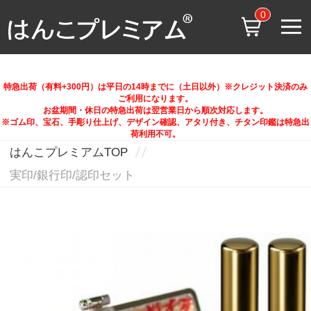
0
特急出荷（有料+300円）は平日の14時までに（土日以外）※クレジット決済のみ
ご利用になります。
お盆期間・休日の特急出荷は翌営業日から順次対応します。
※ゴム印、宝石、手彫り仕上げ、デザイン確認、アタリ付き、チタン印鑑は特急出
荷利用不可。
はんこプレミアムTOP
実印/銀行印/認印セット