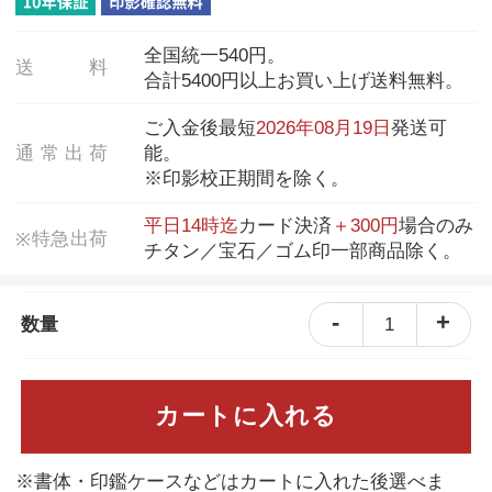
全国統一540円。
送
料
合計5400円以上お買い上げ送料無料。
ご入金後最短
2026年08月19日
発送可
通
常
出
荷
能。
※印影校正期間を除く。
平日14時迄
カード決済
＋300円
場合のみ
特
急
出
荷
※
チタン／宝石／ゴム印一部商品除く。
-
+
1
数量
カートに入れる
※書体・印鑑ケースなどはカートに入れた後選べま