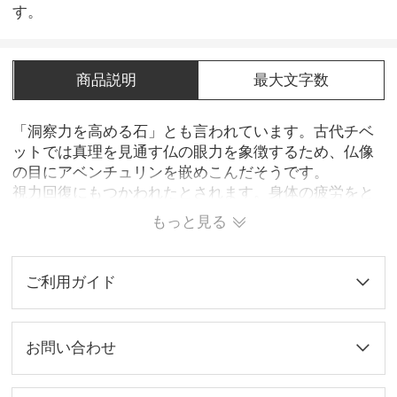
す。
商品説明
最大文字数
「洞察力を高める石」とも言われています。古代チベ
ットでは真理を見通す仏の眼力を象徴するため、仏像
の目にアベンチュリンを嵌めこんだそうです。
視力回復にもつかわれたとされます。身体の疲労をと
り、緊張を解いてストレスを解消させてくれる。また
もっと見る
心の傷を癒す効果があり、家族の集まる居間などに置
くことで家庭円満をもたらすとされます。神聖な石で
あると同時に「幸運の石」として、崇めてきたとされ
ご利用ガイド
ています。
※1週間後の出荷となります！
お問い合わせ