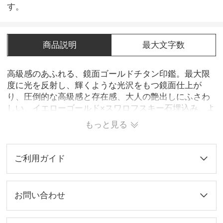
す。
商品説明
最大文字数
高級感のあふれる、鏡面ゴールドチタン印鑑。最大限
度に光を反射し、輝くような光沢をもつ鏡面仕上が
り、圧倒的な高級感と存在感、大人の艶出しにふさわ
しい、イエローゴールド×スワロフスキー石埋込み、よ
り贅沢に自分だけのオリジナル印鑑を！純チタン製、
もっと見る
お肌にやさしぃ、金属アレルギーの心配がなく、安心
してお使い頂けます。
ご利用ガイド
お問い合わせ