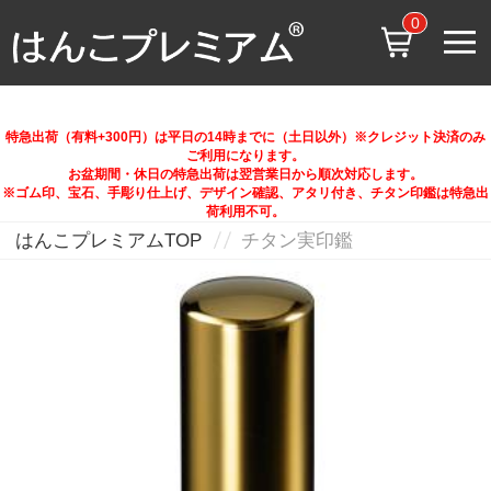
0
特急出荷（有料+300円）は平日の14時までに（土日以外）※クレジット決済のみ
ご利用になります。
お盆期間・休日の特急出荷は翌営業日から順次対応します。
※ゴム印、宝石、手彫り仕上げ、デザイン確認、アタリ付き、チタン印鑑は特急出
荷利用不可。
はんこプレミアムTOP
チタン実印鑑