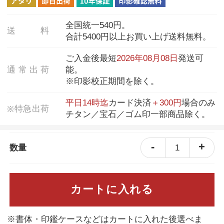
全国統一540円。
送
料
合計5400円以上お買い上げ送料無料。
ご入金後最短
2026年08月08日
発送可
通
常
出
荷
能。
※印影校正期間を除く。
平日14時迄
カード決済
＋300円
場合のみ
特
急
出
荷
※
チタン／宝石／ゴム印一部商品除く。
-
+
1
数量
カートに入れる
※書体・印鑑ケースなどはカートに入れた後選べま