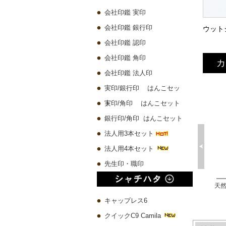
会社印鑑 実印
会社印鑑 銀行印
会社印鑑 認印
会社印鑑 角印
カ
会社印鑑 法人印
実印/銀行印 はんこセッ
ト
実印/角印 はんこセット
銀行印/角印 はんこセット
法人用3本セット
法人用4本セット
先生印・職印
プレミアムウッド黒 実印60x16.5mm/銀行印60x13.5mm/認印60x10.5mm 3本セット
琥珀樹脂印鑑 ケース付き【一日10本限定】
チタン 実印60x16.5mm/銀行印60x13.5mm/認印60x10.5mm 3本セット
10,580 円
4,500 円
19,780 円
キャップレス6
クイックC9 Camila