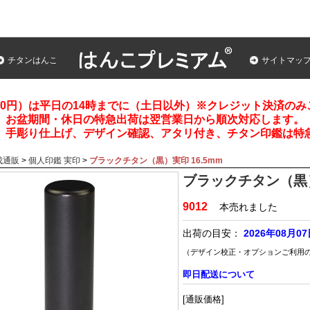
チタンはんこ
サイトマッ
00円）は平日の14時までに（土日以外）※クレジット決済の
お盆期間・休日の特急出荷は翌営業日から順次対応します。
、手彫り仕上げ、デザイン確認、アタリ付き、チタン印鑑は特
成通販
>
個人印鑑 実印
>
ブラックチタン（黒）実印 16.5mm
ブラックチタン（黒）
9012
本売れました
出荷の目安：
2026年08月0
（デザイン校正・オプションご利用
即日配送について
[通販価格]