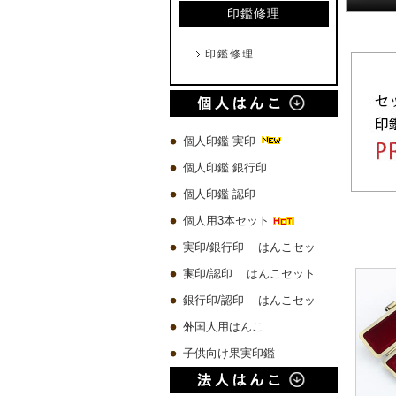
印鑑修理
印鑑修理
個人印鑑 実印
個人印鑑 銀行印
個人印鑑 認印
個人用3本セット
実印/銀行印 はんこセッ
ト
実印/認印 はんこセット
銀行印/認印 はんこセッ
ト
外国人用はんこ
子供向け果実印鑑