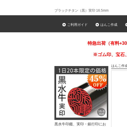
ブラックチタン（黒）実印 16.5mm
ご利用ガイド
はんこ作成
特急出荷（有料+3
※ゴム印、宝石
はんこ作
黒水牛印鑑、実印・銀行印にお