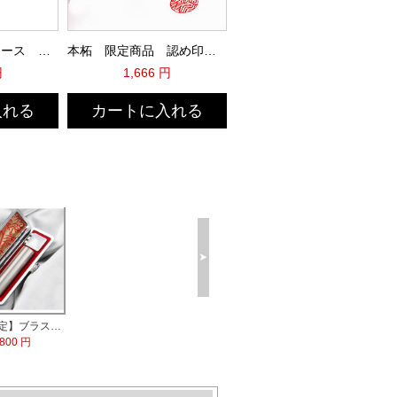
MQL本牛革印鑑ケース 黒（D10S）
本柘 限定商品 認め印激安
円
1,666 円
入れる
カートに入れる
【数量限定】ブラストチタン印鑑 印鑑ケース付
,800 円