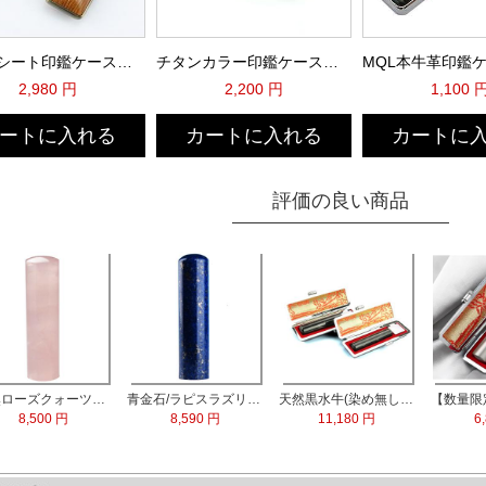
ウットシート印鑑ケース（VCC-7123）
チタンカラー印鑑ケース（シルバー）
2,980 円
2,200 円
1,100 
ートに入れる
カートに入れる
カートに
評価の良い商品
天然ローズクォーツ水晶 実印13.5mm
青金石/ラピスラズリ 実印60x15.0mm
天然黒水牛(染め無し) 実印60x16.5mm/銀行印60x13.5mm 2本セット
8,500 円
8,590 円
11,180 円
6