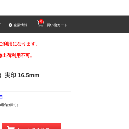
0
プ
企業情報
買い物カート
みご利用になります。
急出荷利用不可。
実印 16.5mm
7日
の場合は除く）