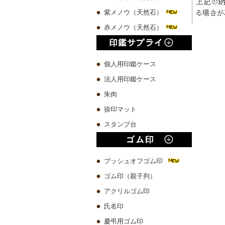
紫メノウ（天然石）
赤メノウ（天然石）
個人用印鑑ケース
法人用印鑑ケース
朱肉
捺印マット
スタンプ台
プッシュオフゴム印
ゴム印（親子判）
アクリルゴム印
氏名印
慶弔用ゴム印