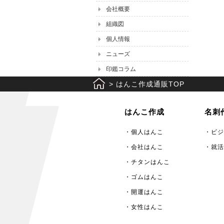
会社概要
組織図
個人情報
ニューズ
印鑑コラム
>
はんこ作成通販TOP
はんこ作成
名刺
・個人はんこ
・ビジ
・会社はんこ
・就活
・チタンはんこ
・ゴムはんこ
・開運はんこ
・女性はんこ