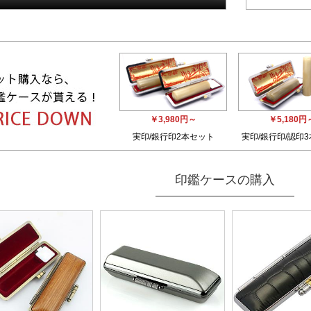
￥3,980円～
￥5,180円
実印/銀行印2本セット
実印/銀行印/認印
印鑑ケースの購入