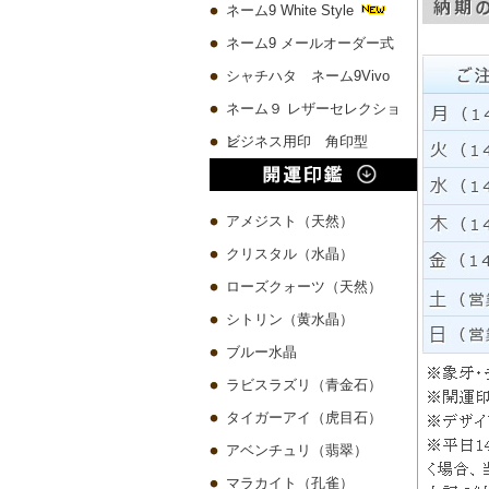
ネーム9 White Style
ネーム9 メールオーダー式
シャチハタ ネーム9Vivo
ネーム９ レザーセレクショ
ン
ビジネス用印 角印型
アメジスト（天然）
クリスタル（水晶）
ローズクォーツ（天然）
シトリン（黄水晶）
ブルー水晶
ラビスラズリ（青金石）
タイガーアイ（虎目石）
アベンチュリ（翡翠）
マラカイト（孔雀）