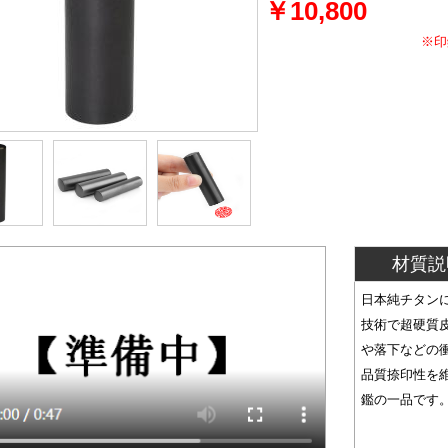
￥10,800
※印
材質説
日本純チタンに
技術で超硬質
や落下などの
品質捺印性を
鑑の一品です