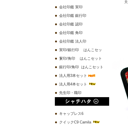
プレミアムウッド黒 実印60x16.5mm/銀行印60x13.5mm/認印60x10.5mm 3本セット
琥珀樹脂印鑑 ケース付き【一日10本限定】
チタン 実印60x16.5mm/銀行印60x13.5mm/認印60x10.5mm 3本セット
会社印鑑 実印
10,580 円
4,500 円
19,780 円
会社印鑑 銀行印
会社印鑑 認印
会社印鑑 角印
会社印鑑 法人印
実印/銀行印 はんこセッ
ト
実印/角印 はんこセット
銀行印/角印 はんこセット
法人用3本セット
法人用4本セット
先生印・職印
キャップレス6
クイックC9 Camila