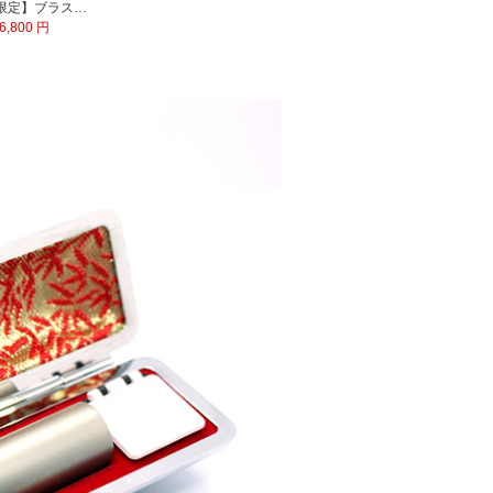
【数量限定】ブラストチタン印鑑 印鑑ケース付
6,800 円