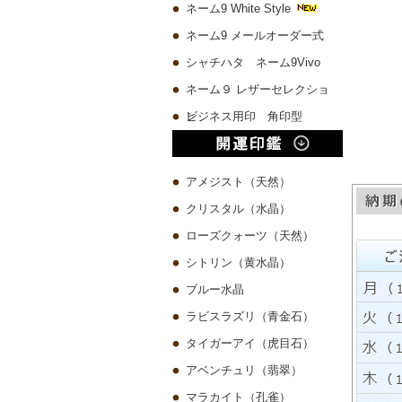
ネーム9 White Style
ネーム9 メールオーダー式
シャチハタ ネーム9Vivo
ネーム９ レザーセレクショ
ン
ビジネス用印 角印型
アメジスト（天然）
クリスタル（水晶）
ローズクォーツ（天然）
シトリン（黄水晶）
ブルー水晶
ラビスラズリ（青金石）
タイガーアイ（虎目石）
アベンチュリ（翡翠）
マラカイト（孔雀）