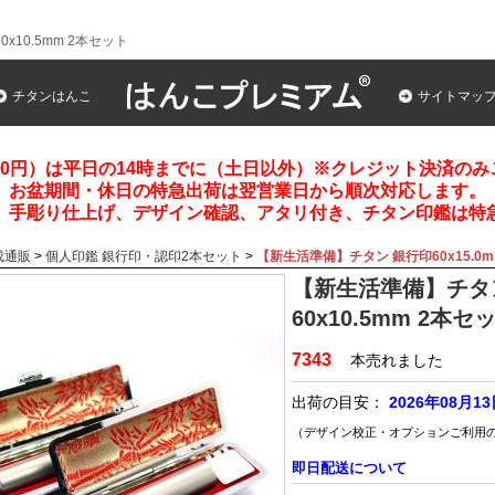
x10.5mm 2本セット
チタンはんこ
サイトマッ
00円）は平日の14時までに（土日以外）※クレジット決済の
お盆期間・休日の特急出荷は翌営業日から順次対応します。
、手彫り仕上げ、デザイン確認、アタリ付き、チタン印鑑は特
成通販
>
個人印鑑 銀行印・認印2本セット
>
【新生活準備】チタン 銀行印60x15.0mm
【新生活準備】チタン 
60x10.5mm 2本セ
7343
本売れました
出荷の目安：
2026年08月1
（デザイン校正・オプションご利用
即日配送について