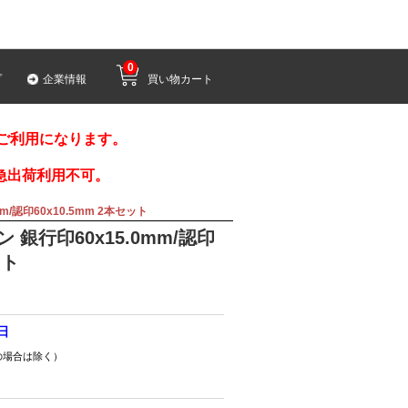
0
プ
企業情報
買い物カート
みご利用になります。
急出荷利用不可。
/認印60x10.5mm 2本セット
銀行印60x15.0mm/認印
ット
3日
の場合は除く）