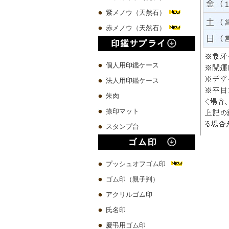
紫メノウ（天然石）
赤メノウ（天然石）
個人用印鑑ケース
法人用印鑑ケース
朱肉
捺印マット
スタンプ台
プッシュオフゴム印
ゴム印（親子判）
アクリルゴム印
氏名印
慶弔用ゴム印