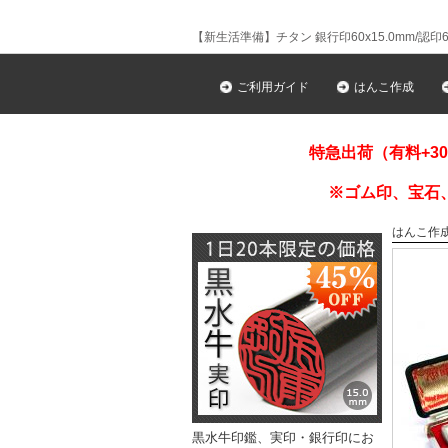
【新生活準備】チタン 銀行印60x15.0mm/認印60
ご利用ガイド
はんこ作成
特急出荷（有料+3
※ゴム印、宝石
はんこ作
黒水牛印鑑、実印・銀行印にお