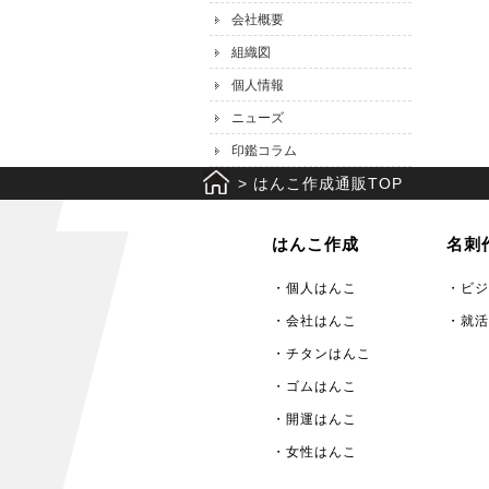
会社概要
組織図
個人情報
ニューズ
印鑑コラム
>
はんこ作成通販TOP
はんこ作成
名刺
・個人はんこ
・ビジ
・会社はんこ
・就活
・チタンはんこ
・ゴムはんこ
・開運はんこ
・女性はんこ