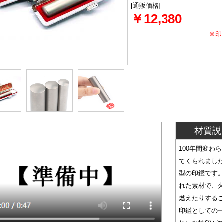
[通販価格]
￥12,380
※印
材質説
100年間変わ
てくられまし
型の印鑑です
れた素材で、
燃えたりする
印鑑としての