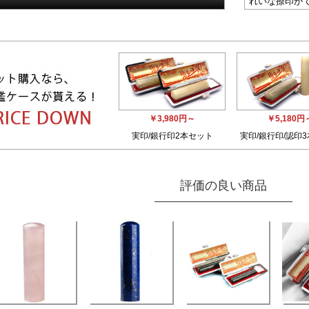
れいな捺印が
￥3,980円～
￥5,180円
実印/銀行印2本セット
実印/銀行印/認印
評価の良い商品