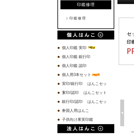
印鑑修理
印鑑修理
個人印鑑 実印
個人印鑑 銀行印
個人印鑑 認印
個人用3本セット
実印/銀行印 はんこセッ
ト
実印/認印 はんこセット
銀行印/認印 はんこセッ
ト
外国人用はんこ
子供向け果実印鑑