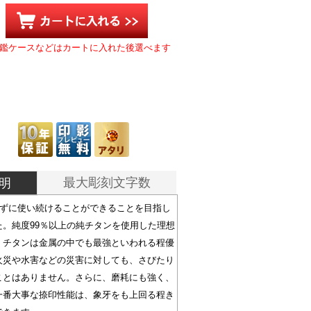
鑑ケースなどはカートに入れた後選べます
最大彫刻文字数
明
らずに使い続けることができることを目指し
た。純度99％以上の純チタンを使用した理想
。チタンは金属の中でも最強といわれる程優
火災や水害などの災害に対しても、さびたり
ことはありません。さらに、磨耗にも強く、
一番大事な捺印性能は、象牙をも上回る程き