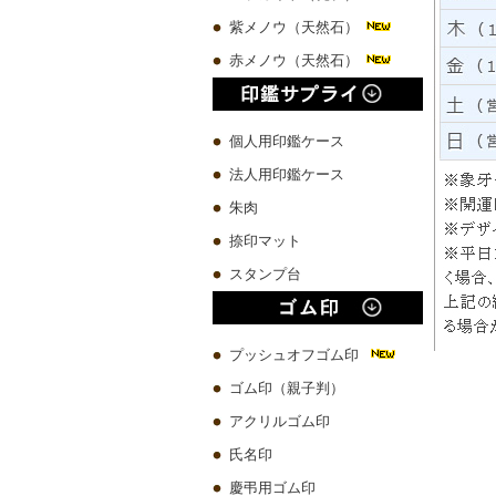
紫メノウ（天然石）
赤メノウ（天然石）
個人用印鑑ケース
法人用印鑑ケース
朱肉
捺印マット
スタンプ台
プッシュオフゴム印
ゴム印（親子判）
アクリルゴム印
氏名印
慶弔用ゴム印