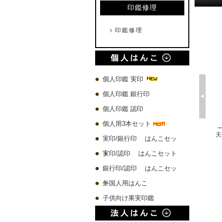
印鑑修理
印鑑修理
個人印鑑 実印
個人印鑑 銀行印
個人印鑑 認印
個人用3本セット
琥珀樹脂印鑑 ケース付き【一日10本限定】
チタン 実印60x16.5mm/銀行印60x13.5mm/認印60x10.5mm 3本セット
天然ローズクォーツ水晶 実印13.5mm
実印/銀行印 はんこセッ
 円
19,780 円
8,500 円
8,590 円
ト
実印/認印 はんこセット
銀行印/認印 はんこセッ
ト
外国人用はんこ
子供向け果実印鑑