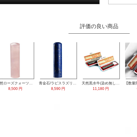
評価の良い商品
青金石/ラピスラズリ 実印60x15.0mm
天然黒水牛(染め無し) 実印60x16.5mm/銀行印60x13.5mm 2本セット
【数量限定】ブラストチタン印鑑 印鑑ケース付
プレミアムウッド茶 実印60x13.5mm/銀行印60x12.0mm/認印60x10.5mm 3本セット
11,180 円
6,800 円
8,680 円