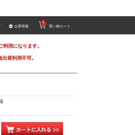
0
プ
企業情報
買い物カート
みご利用になります。
急出荷利用不可。
0日