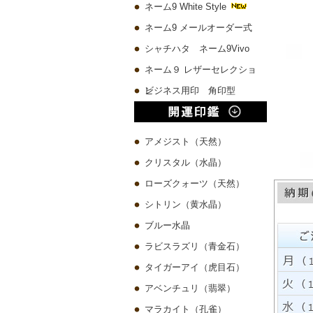
ネーム9 White Style
ネーム9 メールオーダー式
シャチハタ ネーム9Vivo
ネーム９ レザーセレクショ
ン
ビジネス用印 角印型
アメジスト（天然）
クリスタル（水晶）
ローズクォーツ（天然）
シトリン（黄水晶）
ブルー水晶
ラビスラズリ（青金石）
タイガーアイ（虎目石）
アベンチュリ（翡翠）
マラカイト（孔雀）