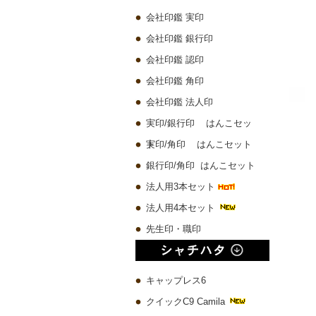
会社印鑑 実印
会社印鑑 銀行印
会社印鑑 認印
会社印鑑 角印
会社印鑑 法人印
実印/銀行印 はんこセッ
ト
実印/角印 はんこセット
銀行印/角印 はんこセット
法人用3本セット
法人用4本セット
先生印・職印
キャップレス6
クイックC9 Camila