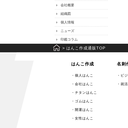
会社概要
組織図
個人情報
ニューズ
印鑑コラム
>
はんこ作成通販TOP
はんこ作成
名刺
・個人はんこ
・ビジ
・会社はんこ
・就活
・チタンはんこ
・ゴムはんこ
・開運はんこ
・女性はんこ