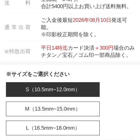
送
料
合計5400円以上お買い上げ送料無料。
ご入金後最短
2026年08月10日
発送可
通
常
出
荷
能。
※印影校正期間を除く。
平日14時迄
カード決済
＋300円
場合のみ
特
急
出
荷
※
チタン／宝石／ゴム印一部商品除く。
※サイズをご選択ください
S（10.5mm~12.0mm）
M（13.5mm~15.0mm）
L（16.5mm~18.0mm）