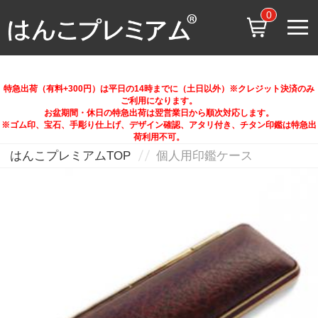
0
特急出荷（有料+300円）は平日の14時までに（土日以外）※クレジット決済のみ
ご利用になります。
お盆期間・休日の特急出荷は翌営業日から順次対応します。
※ゴム印、宝石、手彫り仕上げ、デザイン確認、アタリ付き、チタン印鑑は特急出
荷利用不可。
はんこプレミアムTOP
個人用印鑑ケース