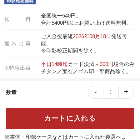
全国統一540円。
送
料
合計5400円以上お買い上げ送料無料。
ご入金後最短
2026年08月18日
発送可
通
常
出
荷
能。
※印影校正期間を除く。
平日14時迄
カード決済
＋300円
場合のみ
特
急
出
荷
※
チタン／宝石／ゴム印一部商品除く。
-
+
1
数量
カートに入れる
※書体・印鑑ケースなどはカートに入れた後選べま