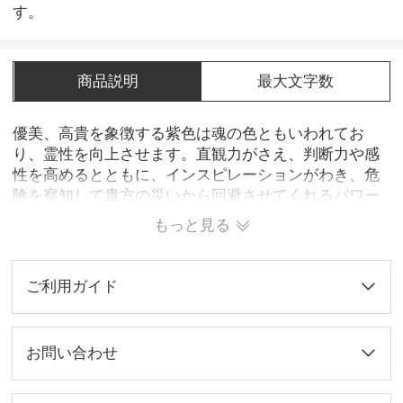
す。
商品説明
最大文字数
優美、高貴を象徴する紫色は魂の色ともいわれてお
り、霊性を向上させます。直観力がさえ、判断力や感
性を高めるとともに、インスピレーションがわき、危
険を察知して貴方の災いから回避させてくれるパワー
を授けてくれるといいます。そのアメジストは「司教
もっと見る
の石」と呼ばれ、カトリックの司教が好んで身に着け
ていました。
※1週間後の出荷となります！
ご利用ガイド
お問い合わせ