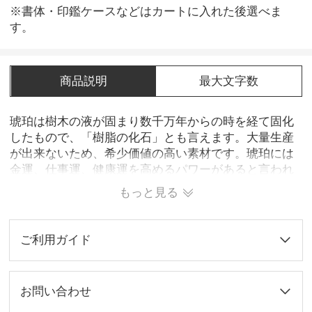
※書体・印鑑ケースなどはカートに入れた後選べま
す。
商品説明
最大文字数
琥珀は樹木の液が固まり数千万年からの時を経て固化
したもので、「樹脂の化石」とも言えます。大量生産
が出来ないため、希少価値の高い素材です。琥珀には
金運、仕事運、健康運を高めるパワーがあると言われ
ています。この印鑑を使うことによって、ご自分の運
もっと見る
気上昇、体調アップに繋がることでしょう。琥珀の透
明感のある色合いと、独特の模様がとても綺麗です。
※弊社の琥珀印鑑では、人工樹脂を合成したものにな
ご利用ガイド
ります。
お問い合わせ