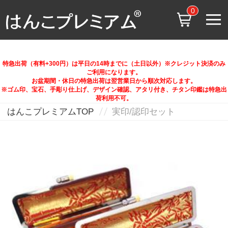
0
特急出荷（有料+300円）は平日の14時までに（土日以外）※クレジット決済のみ
ご利用になります。
お盆期間・休日の特急出荷は翌営業日から順次対応します。
※ゴム印、宝石、手彫り仕上げ、デザイン確認、アタリ付き、チタン印鑑は特急出
荷利用不可。
はんこプレミアムTOP
実印/認印セット