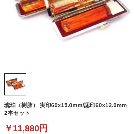
琥珀（樹脂） 実印60x15.0mm/認印60x12.0mm
2本セット
￥
11,880
円