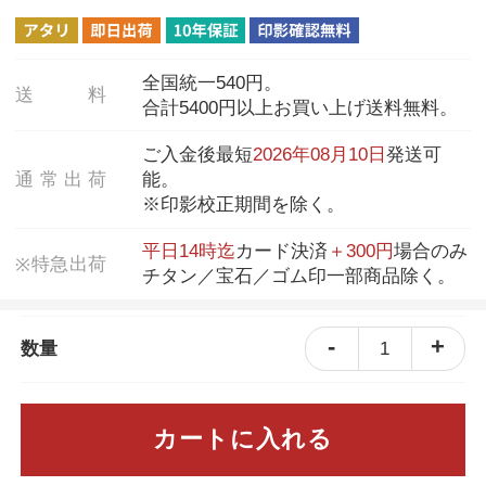
全国統一540円。
送
料
合計5400円以上お買い上げ送料無料。
ご入金後最短
2026年08月10日
発送可
通
常
出
荷
能。
※印影校正期間を除く。
平日14時迄
カード決済
＋300円
場合のみ
特
急
出
荷
※
チタン／宝石／ゴム印一部商品除く。
-
+
1
数量
カートに入れる