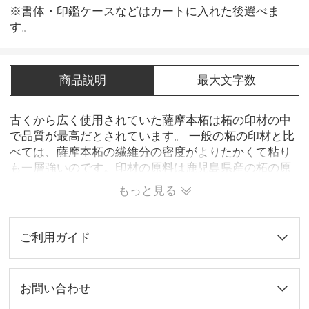
※書体・印鑑ケースなどはカートに入れた後選べま
す。
商品説明
最大文字数
古くから広く使用されていた薩摩本柘は柘の印材の中
で品質が最高だとされています。 一般の柘の印材と比
べては、薩摩本柘の繊維分の密度がよりたかくて粘り
も一層強いのです。印材の原料は鹿児島県産の柘の原
木でないと[薩摩本柘]とは呼びません。木製の印材とし
もっと見る
て象牙などと共に、広く愛用されています。使えば使
うほどに飴色の良い味を出して来ます。法人用印鑑に
も大お勧めです！
ご利用ガイド
お問い合わせ