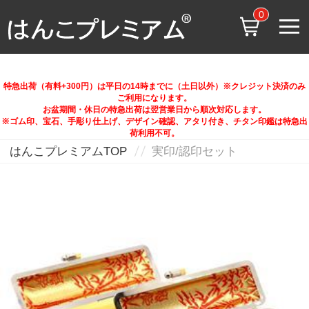
0
特急出荷（有料+300円）は平日の14時までに（土日以外）※クレジット決済のみ
ご利用になります。
お盆期間・休日の特急出荷は翌営業日から順次対応します。
※ゴム印、宝石、手彫り仕上げ、デザイン確認、アタリ付き、チタン印鑑は特急出
荷利用不可。
はんこプレミアムTOP
実印/認印セット