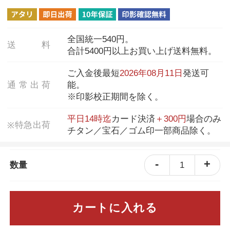
全国統一540円。
送
料
合計5400円以上お買い上げ送料無料。
ご入金後最短
2026年08月11日
発送可
通
常
出
荷
能。
※印影校正期間を除く。
平日14時迄
カード決済
＋300円
場合のみ
特
急
出
荷
※
チタン／宝石／ゴム印一部商品除く。
-
+
1
数量
カートに入れる