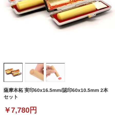
薩摩本柘 実印60x16.5mm/認印60x10.5mm 2本
セット
￥
7,780
円