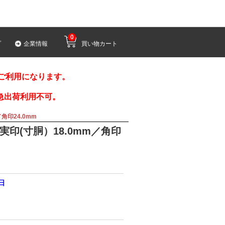
0
プ
企業情報
買い物カート
みご利用になります。
急出荷利用不可。
角印24.0mm
実印(寸胴）18.0mm／角印
2日