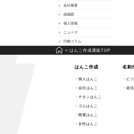
会社概要
組織図
個人情報
ニューズ
印鑑コラム
>
はんこ作成通販TOP
はんこ作成
名刺
・個人はんこ
・ビジ
・会社はんこ
・就活
・チタンはんこ
・ゴムはんこ
・開運はんこ
・女性はんこ