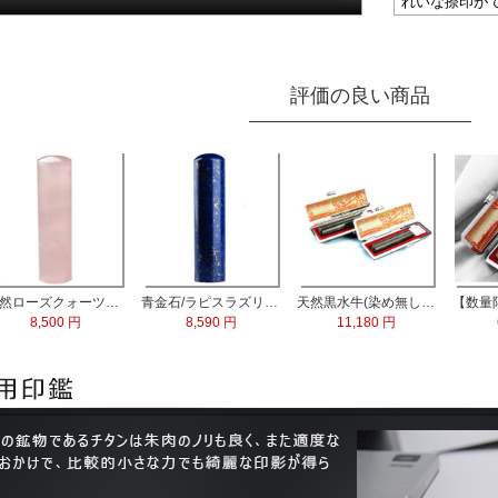
れいな捺印が
評価の良い商品
天然ローズクォーツ水晶 実印13.5mm
青金石/ラピスラズリ 実印60x15.0mm
天然黒水牛(染め無し) 実印60x16.5mm/銀行印60x13.5mm 2本セット
8,500 円
8,590 円
11,180 円