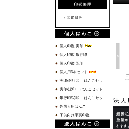
印鑑修理
印鑑修理
個人印鑑 実印
個人印鑑 銀行印
個人印鑑 認印
個人用3本セット
プレミアムウッド黒 実印60x16.5mm/銀行印60x13.5mm/認印60x10.5mm 3本セット
琥珀樹脂印鑑 ケース付き【一日10本限定】
チタン 実印60x16.5mm/銀行印60x13.5mm/認印60x10.5mm 3本セット
実印/銀行印 はんこセッ
10,580 円
4,500 円
19,780 円
ト
実印/認印 はんこセット
銀行印/認印 はんこセッ
ト
外国人用はんこ
子供向け果実印鑑