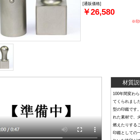
[通販価格]
￥26,580
※印
材質説
100年間変わ
てくられまし
型の印鑑です
れた素材で、
燃えたりする
印鑑としての