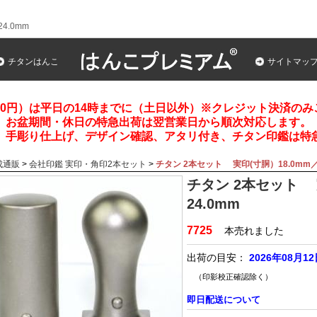
4.0mm
チタンはんこ
サイトマッ
00円）は平日の14時までに（土日以外）※クレジット決済の
お盆期間・休日の特急出荷は翌営業日から順次対応します。
、手彫り仕上げ、デザイン確認、アタリ付き、チタン印鑑は特
成通販
>
会社印鑑 実印・角印2本セット
>
チタン 2本セット 実印(寸胴）18.0mm／
チタン 2本セット 
24.0mm
7725
本売れました
出荷の目安：
2026年08月1
（印影校正確認除く）
即日配送について