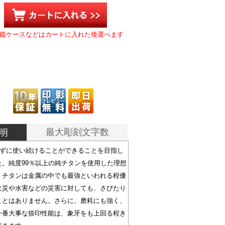
鑑ケースなどはカートに入れた後選べます
最大彫刻文字数
明
らずに使い続けることができることを目指し
た。純度99％以上の純チタンを使用した理想
。チタンは金属の中でも最強といわれる程優
火災や水害などの災害に対しても、さびたり
ことはありません。さらに、磨耗にも強く、
一番大事な捺印性能は、象牙をも上回る程き