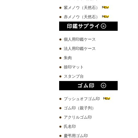
紫メノウ（天然石）
赤メノウ（天然石）
個人用印鑑ケース
法人用印鑑ケース
朱肉
捺印マット
スタンプ台
プッシュオフゴム印
ゴム印（親子判）
アクリルゴム印
氏名印
慶弔用ゴム印