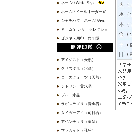
ネーム9 White Style
ネーム9 メールオーダー式
シャチハタ ネーム9Vivo
ネーム９ レザーセレクショ
ン
ビジネス用印 角印型
アメジスト（天然）
クリスタル（水晶）
ローズクォーツ（天然）
シトリン（黄水晶）
ブルー水晶
ラビスラズリ（青金石）
タイガーアイ（虎目石）
アベンチュリ（翡翠）
マラカイト（孔雀）