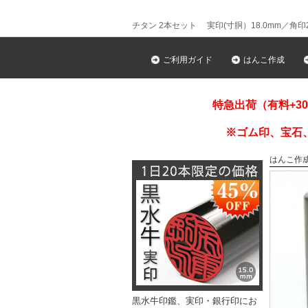
チタン 2本セット 実印(寸胴）18.0mm／角印2
ご利用ガイド
はんこ作成
特急出荷（有料+3
※ゴム印、宝石
はんこ作
黒水牛印鑑、実印・銀行印にお