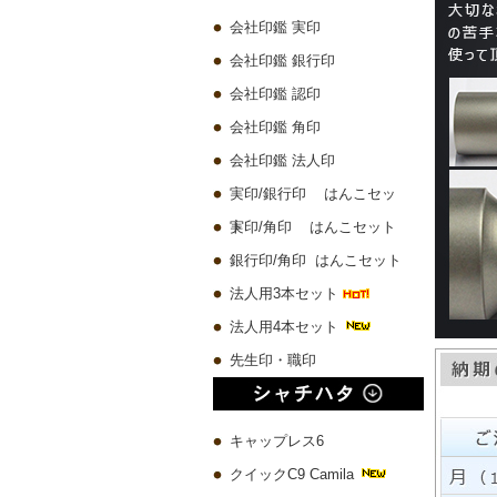
会社印鑑 実印
会社印鑑 銀行印
会社印鑑 認印
会社印鑑 角印
会社印鑑 法人印
実印/銀行印 はんこセッ
ト
実印/角印 はんこセット
銀行印/角印 はんこセット
法人用3本セット
法人用4本セット
先生印・職印
キャップレス6
クイックC9 Camila