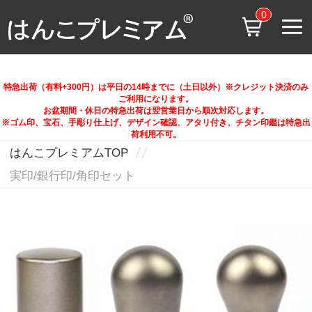
0
特急出荷（有料+300円）は平日の14時までに（土日以外）※クレジット決済のみ
ご利用になります。
お盆期間・休日の特急出荷は翌営業日から順次対応します。
※ゴム印、宝石、手彫り仕上げ、デザイン確認、アタリ付き、チタン印鑑は特急出
荷利用不可。
はんこプレミアムTOP
実印/銀行印/角印セット