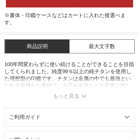
※書体・印鑑ケースなどはカートに入れた後選べま
す。
商品説明
最大文字数
100年間変わらずに使い続けることができることを目指
してくられました。純度99％以上の純チタンを使用し
た理想型の印鑑です。チタンは金属の中でも最強とい
われる程優れた素材で、火災や水害などの災害に対し
ても、さびたり燃えたりすることはありません。さら
もっと見る
に、磨耗にも強く、印鑑としての一番大事な捺印性能
は、象牙をも上回る程きれいな捺印ができます。
ご利用ガイド