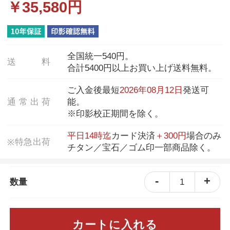
￥
35,580
円
全国統一540円。
送
料
合計5400円以上お買い上げ送料無料。
ご入金後最短
2026年08月12日
発送可
通
常
出
荷
能。
※印影校正期間を除く。
平日14時迄
カード決済
＋300円
場合のみ
特
急
出
荷
※
チタン／宝石／ゴム印一部商品除く。
-
+
1
数量
カートに入れる