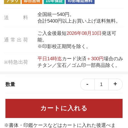
全国統一540円。
送
料
合計5400円以上お買い上げ送料無料。
ご入金後最短
2026年08月10日
発送可
通
常
出
荷
能。
※印影校正期間を除く。
平日14時迄
カード決済
＋300円
場合のみ
特
急
出
荷
※
チタン／宝石／ゴム印一部商品除く。
-
+
1
数量
カートに入れる
※書体・印鑑ケースなどはカートに入れた後選べま