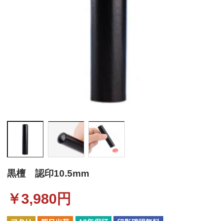
黒檀 認印10.5mm
￥
3,980
円