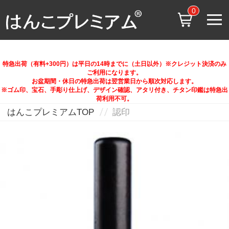
0
特急出荷（有料+300円）は平日の14時までに（土日以外）※クレジット決済のみ
ご利用になります。
お盆期間・休日の特急出荷は翌営業日から順次対応します。
※ゴム印、宝石、手彫り仕上げ、デザイン確認、アタリ付き、チタン印鑑は特急出
荷利用不可。
はんこプレミアムTOP
認印