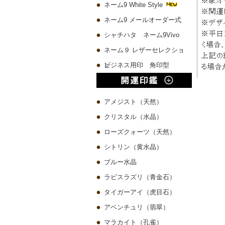
ネーム9 White Style
ネーム9 メールオーダー式
シャチハタ ネーム9Vivo
ネーム９ レザーセレクショ
ン
ビジネス用印 角印型
アメジスト（天然）
クリスタル（水晶）
ローズクォーツ（天然）
シトリン（黄水晶）
ブルー水晶
ラビスラズリ（青金石）
タイガーアイ（虎目石）
アベンチュリ（翡翠）
マラカイト（孔雀）