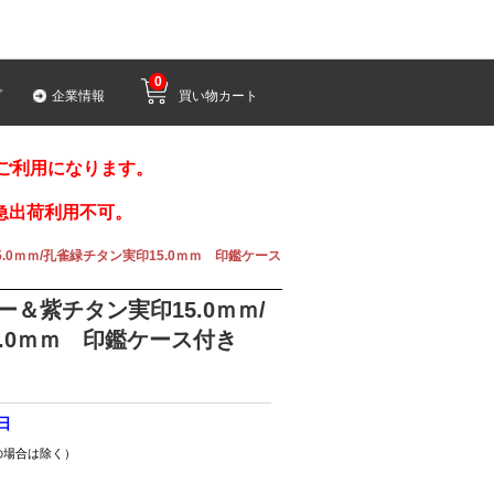
0
プ
企業情報
買い物カート
みご利用になります。
急出荷利用不可。
0ｍｍ/孔雀緑チタン実印15.0ｍｍ 印鑑ケース
＆紫チタン実印15.0ｍｍ/
.0ｍｍ 印鑑ケース付き
8日
の場合は除く）