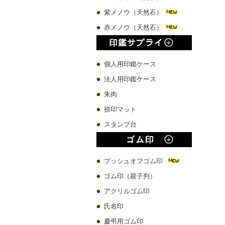
紫メノウ（天然石）
赤メノウ（天然石）
個人用印鑑ケース
法人用印鑑ケース
朱肉
捺印マット
スタンプ台
プッシュオフゴム印
ゴム印（親子判）
アクリルゴム印
氏名印
慶弔用ゴム印