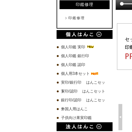
印鑑修理
印鑑修理
個人印鑑 実印
個人印鑑 銀行印
個人印鑑 認印
個人用3本セット
実印/銀行印 はんこセッ
ト
実印/認印 はんこセット
銀行印/認印 はんこセッ
ト
外国人用はんこ
子供向け果実印鑑