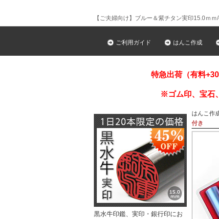
【ご夫婦向け】ブルー＆紫チタン実印15.0ｍｍ
ご利用ガイド
はんこ作成
特急出荷（有料+3
※ゴム印、宝石
はんこ作
付き
黒水牛印鑑、実印・銀行印にお