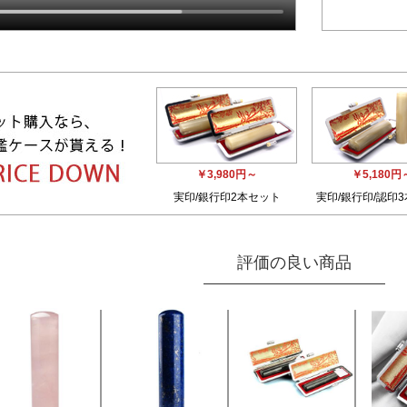
￥3,980円～
￥5,180円
実印/銀行印2本セット
実印/銀行印/認印
評価の良い商品