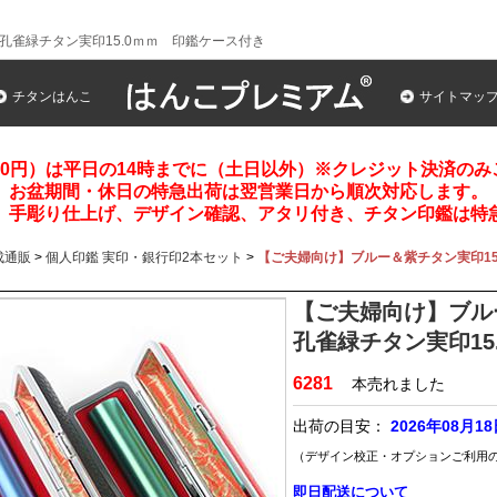
/孔雀緑チタン実印15.0ｍｍ 印鑑ケース付き
チタンはんこ
サイトマッ
00円）は平日の14時までに（土日以外）※クレジット決済の
お盆期間・休日の特急出荷は翌営業日から順次対応します。
、手彫り仕上げ、デザイン確認、アタリ付き、チタン印鑑は特
成通販
>
個人印鑑 実印・銀行印2本セット
>
【ご夫婦向け】ブルー＆紫チタン実印15.
【ご夫婦向け】ブルー
孔雀緑チタン実印15
6281
本売れました
出荷の目安：
2026年08月1
（デザイン校正・オプションご利用
即日配送について