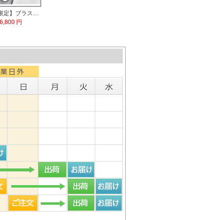
【数量限定】ブラストチタン印鑑 印鑑ケース付
6,800 円