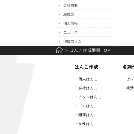
会社概要
組織図
個人情報
ニューズ
印鑑コラム
>
はんこ作成通販TOP
はんこ作成
名刺
・個人はんこ
・ビジ
・会社はんこ
・就活
・チタンはんこ
・ゴムはんこ
・開運はんこ
・女性はんこ