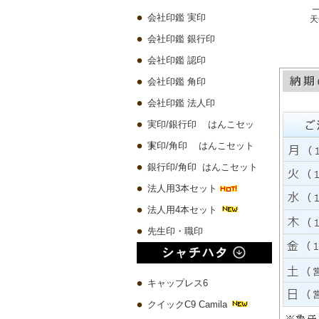
会社印鑑 実印
プレミアムウッド黒 実印60x16.5mm/銀行印60x13.5mm/認印60x10.5mm 3本セット
琥珀樹脂印鑑 ケース付き【一日10本限定】
チタン 実印60x16.5mm/銀行印60x13.5mm/認印60x10.5mm 3本セット
10,580 円
4,500 円
19,780 円
会社印鑑 銀行印
会社印鑑 認印
会社印鑑 角印
会社印鑑 法人印
実印/銀行印 はんこセッ
ト
実印/角印 はんこセット
銀行印/角印 はんこセット
法人用3本セット
法人用4本セット
先生印・職印
キャップレス6
クイックC9 Camila