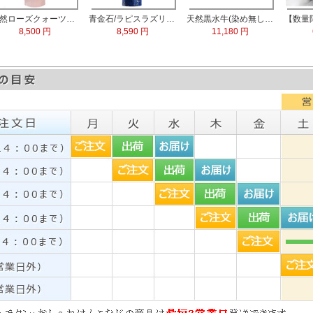
天然ローズクォーツ水晶 実印13.5mm
青金石/ラピスラズリ 実印60x15.0mm
天然黒水牛(染め無し) 実印60x16.5mm/銀行印60x13.5mm 2本セット
8,500 円
8,590 円
11,180 円