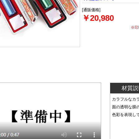
[通販価格]
￥20,980
※印
材質説
カラフルなカ
面の透明な膜
色彩を表現し