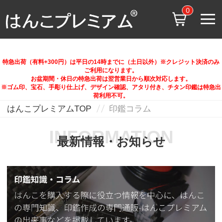
0
特急出荷（有料+300円）は平日の14時までに（土日以外）※クレジット決済のみ
ご利用になります。
お盆期間・休日の特急出荷は翌営業日から順次対応します。
※ゴム印、宝石、手彫り仕上げ、デザイン確認、アタリ付き、チタン印鑑は特急出
荷利用不可。
はんこプレミアムTOP
印鑑コラム
INFORMATION
最新情報・お知らせ