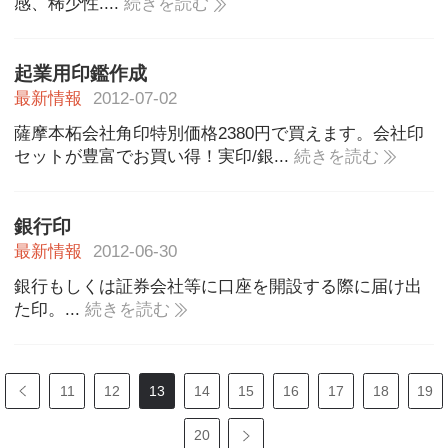
感、稀少性....
続きを読む
起業用印鑑作成
最新情報
2012-07-02
薩摩本柘会社角印特別価格2380円で買えます。会社印
セットが豊富でお買い得！実印/銀...
続きを読む
銀行印
最新情報
2012-06-30
銀行もしくは証券会社等に口座を開設する際に届け出
た印。...
続きを読む
11
12
13
14
15
16
17
18
19
20