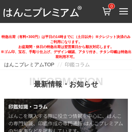
0
特急出荷（有料+300円）は平日の14時までに（土日以外）※クレジット決済のみ
ご利用になります。
お盆期間・休日の特急出荷は翌営業日から順次対応します。
※ゴム印、宝石、手彫り仕上げ、デザイン確認、アタリ付き、チタン印鑑は特急出
荷利用不可。
はんこプレミアムTOP
印鑑コラム
INFORMATION
最新情報・お知らせ