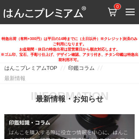
0
特急出荷（有料+300円）は平日の14時までに（土日以外）※クレジット決済のみ
ご利用になります。
お盆期間・休日の特急出荷は翌営業日から順次対応します。
※ゴム印、宝石、手彫り仕上げ、デザイン確認、アタリ付き、チタン印鑑は特急出
荷利用不可。
はんこプレミアムTOP
印鑑コラム
最新情報
INFORMATION
最新情報・お知らせ