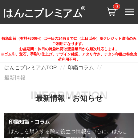
0
特急出荷（有料+300円）は平日の14時までに（土日以外）※クレジット決済のみ
ご利用になります。
お盆期間・休日の特急出荷は翌営業日から順次対応します。
※ゴム印、宝石、手彫り仕上げ、デザイン確認、アタリ付き、チタン印鑑は特急出
荷利用不可。
はんこプレミアムTOP
印鑑コラム
最新情報
INFORMATION
最新情報・お知らせ