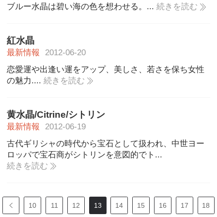
ブルー水晶は碧い海の色を想わせる。...
続きを読む
紅水晶
最新情報
2012-06-20
恋愛運や出逢い運をアップ、美しさ、若さを保ち女性
の魅力....
続きを読む
黄水晶/Citrine/シトリン
最新情報
2012-06-19
古代ギリシャの時代から宝石として扱われ、中世ヨー
ロッパで宝石商がシトリンを意図的でト...
続きを読む
10
11
12
13
14
15
16
17
18