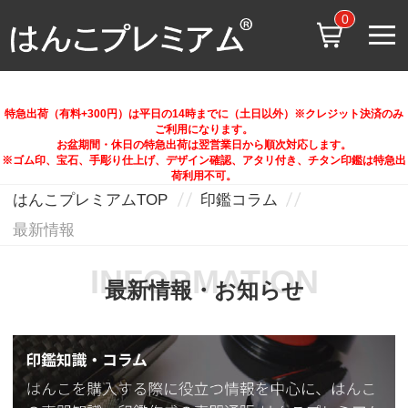
0
特急出荷（有料+300円）は平日の14時までに（土日以外）※クレジット決済のみ
ご利用になります。
お盆期間・休日の特急出荷は翌営業日から順次対応します。
※ゴム印、宝石、手彫り仕上げ、デザイン確認、アタリ付き、チタン印鑑は特急出
荷利用不可。
はんこプレミアムTOP
印鑑コラム
最新情報
INFORMATION
最新情報・お知らせ