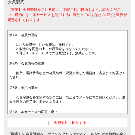
会員規約
【重要】 会員登録をされる前に、下記ご利用規約をよくお読みくださ
い。規約には、本サービスを使用するに当たってのあなたの権利と義務が
規定されております。
第1条 会員の登録
1.ご入会際発生した会費は、無料です。
2.本規約を同意の上、会員登録を行なってください。
3.同じメールアドレスでの複数登録は、無効とします。
第2条 会員情報の変更
住所、電話番号などの会員情報に変更が生じた場合は、当店までお届けく
ださい。
第3条 会員の退会
会員が退会を希望する場合には、当店までメールにてご連絡ください。退
会手続きの終了後、退会となります。
第4条 本サービスの変更・廃止
当店の判断により、本サービスを変更・廃止をすることが出来るものとし
会員規約に同意する
ます。
「同意して会員登録へ」ボタンをクリックすると、あなたが本規約の全て