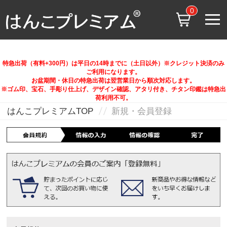
0
特急出荷（有料+300円）は平日の14時までに（土日以外）※クレジット決済のみ
ご利用になります。
お盆期間・休日の特急出荷は翌営業日から順次対応します。
※ゴム印、宝石、手彫り仕上げ、デザイン確認、アタリ付き、チタン印鑑は特急出
荷利用不可。
はんこプレミアムTOP
新規・会員登録