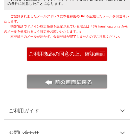
第5条 個人情報の収集・保有・管理・利用
の条件に同意したことになります。
会員は、当社が会員の入会登録時に申告した個人情報（以下「個人情報」
といいます）につき必要な保護措置を行ったうえで、以下のとおり取り扱うこ
ご登録されましたメールアドレスに本登録用のURLを記載したメールをお送りい
とに同意するものとします。
たします。
1 当社は、以下の個人情報に関する情報を取得します。氏名、性別、生
携帯電話でドメイン指定受信を設定されている場合は「@inkanshop.com」から
年月日、住所、電話番号、FAX番号、メールアドレス、商品購買履歴。
のメールを受取れるよう設定をお願いいたします。s
2 当社は、取得した個人情報を下記の目的で利用します。但し、会員
が各種ご案内について中止の申し入れを行ったとき、当社は業務、運営上支障
本登録用のメールが届かず、会員登録が完了しませんのでご注意ください。
がない範囲でこれを中止するものとします。
(1) 個人認証
(2) ショッピングの受付、配送、それに付随した連絡
(3) 当社からのメール・DMによる商品情報・生活情報・アフターサービ
ご利用規約の同意の上、確認画面
ス・各種ご優待等のご案内
(4) ご意見、ご感想、アンケート等の依頼
(5) 中元、歳暮の購入実績リストのご案内
へ
(6) 特典、アフターサービスの提供
(7) マーケティングデータ政策立案
(8) 当社が共同利用会社に対し、上記利用目的の範囲内で個人情報を提供
し、共同利用会社がこれを利用する事
第6条 商品受領拒否等
ご指定の場所へお届けしたにもかかわらず、会員様またはその指定する者
がご注文商品の受領に応じていただけない場合は、弊社は7日間を期限として
ご利用ガイド
ご注文商品を保管いたします。この場合、商品保管料を申し受けることができ
るものとします。
会員様が前項の期間内にご注文商品を引き取らない場合は、会員様による
ご注文の取消しとみなします。この場合、違約金として代金等相当額を請求い
たします。
お問い合わせ