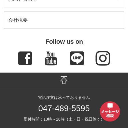
第8条 不可抗力の免責
天災地変、法令の制定改廃、交通事故、公権力の行使に基づく処分、輸送
機関の事故、労働争議、弊社の商品発注先や買付先における倒産または納入遅
会社概要
滞、弊社仕入商品の初期不良、その他やむを得ない事情により、ご注文商品の
引渡しの遅滞または引渡しの不能を生じた場合、電話･FAX･インターネット等
により会員様にご通知いたします。ただし、これにより会員様が損害を被って
も、弊社および利用申込書記載の会社は何ら賠償の責を負わないものとしま
す。
Follow us on
電話注文は承っておりません
047-489-5595
受付時間：10時～18時（土・日・祝日除く）